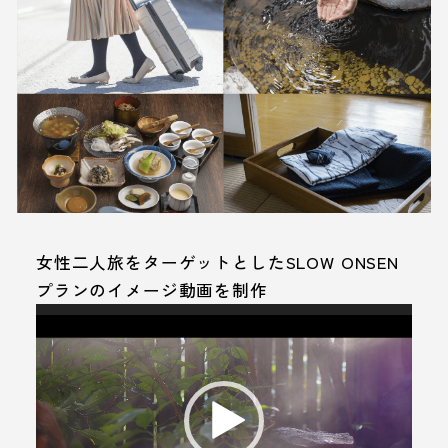
女性二人旅をターゲットとしたSLOW ONSEN
プランのイメージ動画を制作
動
画
プ
レ
ー